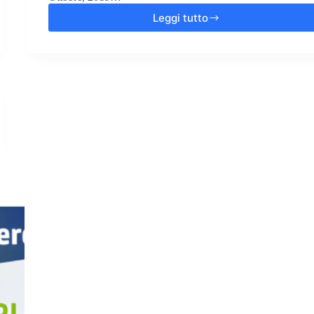
Leggi tutto
OST
–
Orthopädie
Schuh
Technic