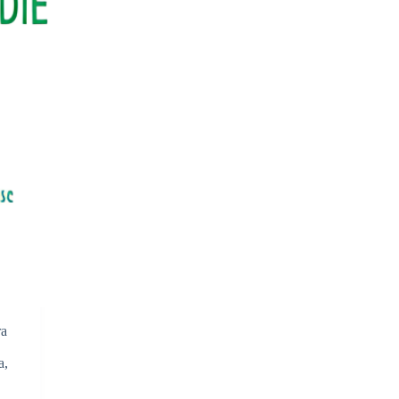
ra
a,