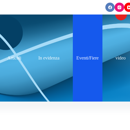
Articoli
In evidenza
Eventi/Fiere
video