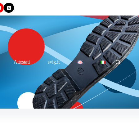
Attestati
svig.it